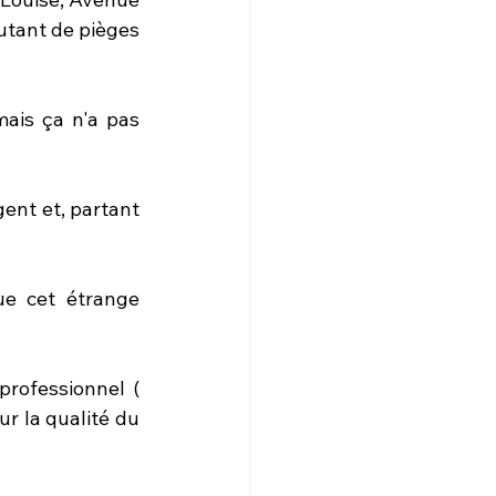
tant de pièges 
ais ça n'a pas 
gent et, partant 
ue cet étrange 
rofessionnel ( 
r la qualité du 