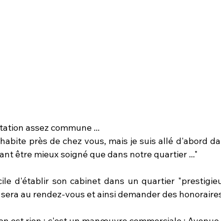
tation assez commune ... 
'habite près de chez vous, mais je suis allé d'abord da
t être mieux soigné que dans notre quartier ..."  
cile d'établir son cabinet dans un quartier "prestigieu
é sera au rendez-vous et ainsi demander des honoraires
n'en est rien : c'est un manœuvre commerciale : Avenue