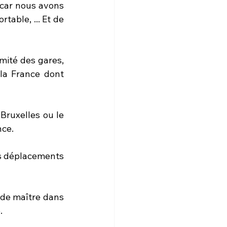
car nous avons 
able, ... Et de 
ité des gares, 
la France dont 
 Bruxelles ou le 
nce.
s déplacements 
de maître dans 
  