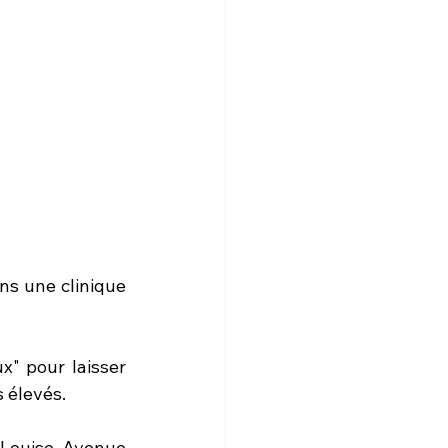
ns une clinique 
x" pour laisser 
 élevés. 
 Louise, Avenue 