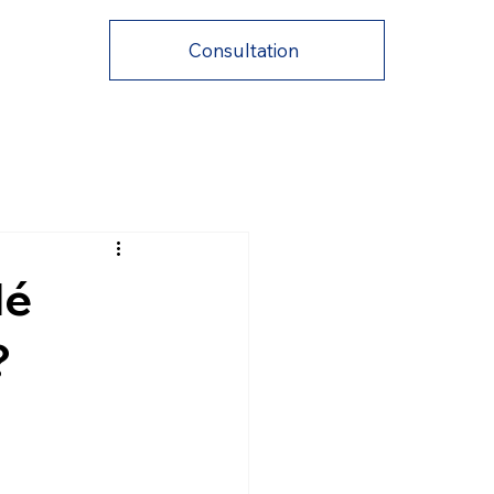
Consultation
lé
?